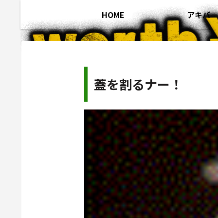
HOME
アキバ
蓋を割るナー！