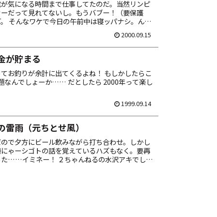
電が気になる時間まで仕事してたのだ。当然リンピ
カーだって見れてないし。もうバブー！（要保護
。 そんなワケで今日の午前中は寝ッパナシ。んで
 で vob ファイルをコンバートしながら、テ...
2000.09.15
金が貯まる
てお釣りが余計に出てくるよね！ もしかしたらこ
問題なんでしょーか…… だとしたら 2000年って楽し
1999.09.14
の雷雨（元ちとせ風）
だので夕方にビール飲みながら打ち合わせ。しかし
頃にゃーシゴトの話を覚えているハズもなく。要再
た……イミネー！ ２ちゃんねるの水沢アキでしこ
ンヌ。まずは派生した水沢アキ 掲示板で画像をダ