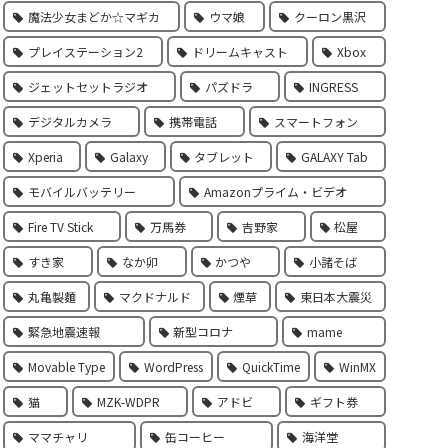
魔法少女まどか☆マギカ
ウマ娘
クーロン黒沢
プレイステーション2
ドリームキャスト
Xbox
ジェットセットラジオ
パズドラ
INGRESS
デジタルカメラ
携帯電話
スマートフォン
Xperia
Galaxy
タブレット
GALAXY Tab
モバイルバッテリー
Amazonプライム・ビデオ
Fire TV Stick
万馬券
吉野家
松屋
すき家
なか卯
かつや
小諸そば
丸亀製麵
マクドナルド
煙草
東日本大震災
緊急地震速報
新型コロナ
mame
Movable Type
WordPress
QuickTime
WinMX
猫
MZK-WDPR
アドビ
ギフト券
ママチャリ
缶コーヒー
海洋堂