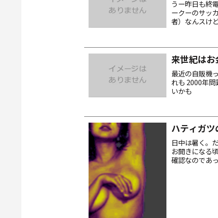
うー昨日も終
ークーのサッ
者）なんスけど
FlasKMPEG
来世紀はお
最近の自販機っ
れも 2000年
いかも
ハティガツ
日中は暑く。
お開きになる
確認なのであっ
る会に入会キボ
ウン...