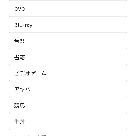
DVD
Blu-ray
音楽
書籍
ビデオゲーム
アキバ
競馬
牛丼