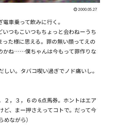
2000.05.27
ざ電車乗って飲みに行く。
どいつもこいつもちょっと会わねーうち
まった様に思える。罪の無い顔ってえの
のかね……僕ちゃんは今もって罪作りな
だしい。タバコ喫い過ぎでノド痛いし。
，２，３，６の 6点馬券。ホントはエア
けど、まー押さえってコトで。だって今
らめながら）