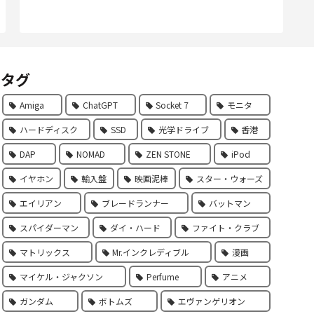
タグ
Amiga
ChatGPT
Socket 7
モニタ
ハードディスク
SSD
光学ドライブ
香港
DAP
NOMAD
ZEN STONE
iPod
イヤホン
輸入盤
映画泥棒
スター・ウォーズ
エイリアン
ブレードランナー
バットマン
スパイダーマン
ダイ・ハード
ファイト・クラブ
マトリックス
Mr.インクレディブル
漫画
マイケル・ジャクソン
Perfume
アニメ
ガンダム
ボトムズ
エヴァンゲリオン