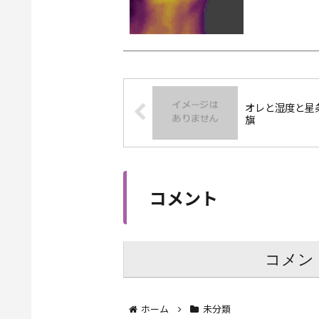
オレと湿度と星
旗
コメント
コメン
ホーム
未分類