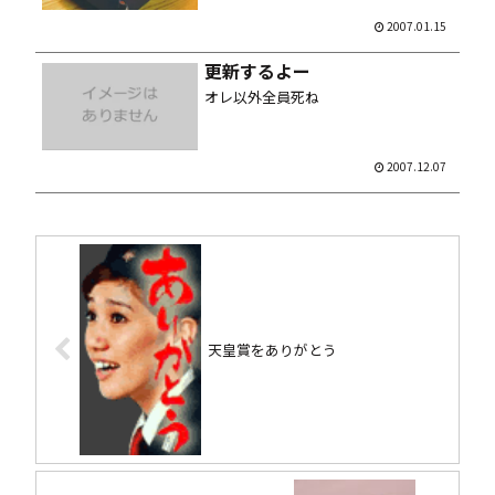
時は旬のモノを腹一杯、フレッシュな
気分で頂きたいですね。 そゆワケでメ
2007.01.15
ガマック、カテキタヨー オマエラ、ハ
ヤクークッチャエヨー うわ...
更新するよー
オレ以外全員死ね
2007.12.07
天皇賞をありがとう