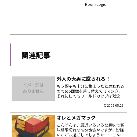
関連記事
外人の大男に蹴られろ！
もう帽子も十分に集まったと思われる
のでtop画像を差し替えてミマシタ。
それにしてもワールドカップは残念で
したね……て、まだか。あー楽しみ楽
しみ。 ところで某オークションの出品
2002.05.29
物、オレはまったくの無関係ですので
悪しからず。
オレとメガマック
こんばんは、最近いろいろな意味で賞
味期限切れな worth坊やですが、皆様
いかがお過ごしでしょうか……こんな