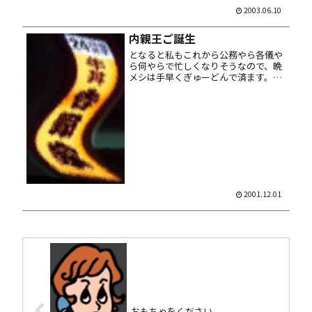
2003.06.10
内親王ご誕生
となると私もこれから公務やら各儀や
ら何やらで忙しくなりそうなので、晩
メシは手早くぎゅーどんで済ます。今
日はファビュラスな特盛をオーダー。
この品性のないデカイ丼を見る度に今
日この日の事を思い出そう、と小声で
口走りながら箸をすすめる。 さて牛
丼...
2001.12.01
おもちゃをください