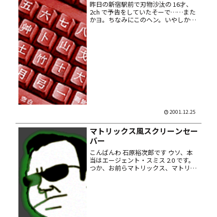
昨日の新宿駅前で刃物沙汰の 16才、
2ch で予告をしていたそーで……また
かヨ。ちなみにこのヘン。いやしかし
人材の宝庫だね。 それとは反対にマタ
ーリなのが昔のPC＠2ch掲示板。さっ
そく看板ロゴからしてイカしてやがる
し。世界中のコンぴーター...
2001.12.25
マトリックス風スクリーンセー
バー
こんばんわ 石原裕次郎です ウソ、本
当はエージェント・スミス 2.0 です。
つか、お前らマトリックス、マトリッ
クスうるせいんだよ。オレまだ観てな
いんだからネタばらしはやめてくだち
い。 とゆ事で Chaos Soft で配ってる
マトリックス風...