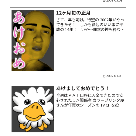
2009.03.09
12ヶ月毎の正月
さて、年も明け。待望の 2002年がやっ
てきたぞ！ しかも縁起のいい事に平
成の 14年！ いや～偶然の神も粋なは
からいをするね～キィーッ、最高ザマ
ス！ と無理矢理ハイテンションを装っ
てはみたけど、実のところは別にそん
な思う事もねーし。年明け...
2002.01.01
あけましておめでとう！
今週はＰＡＴ口座に入金できたので安
心されたし＞関係者 カラープリンタ屋
さんが年賀状シーズンの TV CF を投入
し始めやがったので、それにつられて
来年の干支である羊タンの絵を描いて
いましたマル