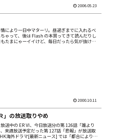
2006.05.23
事情により一日中マターリ。昼過ぎまでに入れるべ
ちゃって、後は Flash の本買ってきて読んだりし
日もたまにゃーイイけど、毎日だったら気が抜けち
そんで早く上がって（それでも 21:30 ...
2000.10.11
Ｒ」の放送取りやめ
送中の ER VI、今日放送分の第 126話「誰より
、来週放送予定だった第 127話「悲報」が放送取
HK海外ドラマ[最新ニュース] では「都合により」