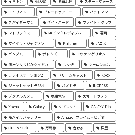
イヤホン
輸入盤
映画泥棒
スター・ウォーズ
エイリアン
ブレードランナー
バットマン
スパイダーマン
ダイ・ハード
ファイト・クラブ
マトリックス
Mr.インクレディブル
漫画
マイケル・ジャクソン
Perfume
アニメ
ガンダム
ボトムズ
エヴァンゲリオン
魔法少女まどか☆マギカ
ウマ娘
クーロン黒沢
プレイステーション2
ドリームキャスト
Xbox
ジェットセットラジオ
パズドラ
INGRESS
デジタルカメラ
携帯電話
スマートフォン
Xperia
Galaxy
タブレット
GALAXY Tab
モバイルバッテリー
Amazonプライム・ビデオ
Fire TV Stick
万馬券
吉野家
松屋