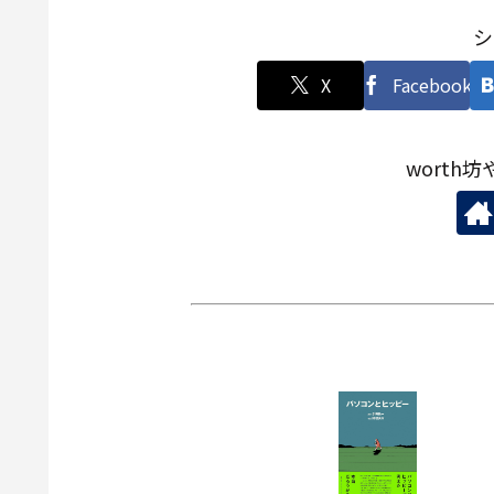
シ
X
Facebook
worth