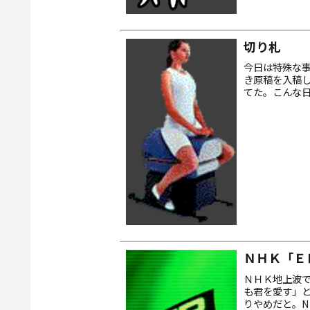
切り札
今日は特殊な
き原稿を入稿し
てた。こんな
ゃうんだろね。 
ＮＨＫ「Ｅ
ＮＨＫ地上波で放
も君を愛す」と
りやめだと。N