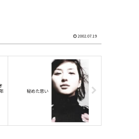
てないけど、たぶんにコレはアレが...
2002.07.19
オ
1年
秘めた思い