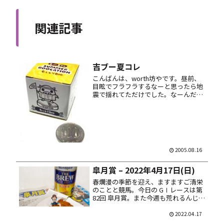
関連記事
吉ブー夏コレ
こんばんは、worth坊やです。昼前、
目眩でフラフラするなーと思ったら地
震で揺れてただけでした。なーんだ、
心配して損しちゃった！ 今日も今日と
て吉野家でディナー。注文の品が来る
までは遠い目で虚空を凝視する。そこ
に何があるのか、はたまた何もな...
2005.08.16
皐月賞 – 2022年4月17日(日)
春爛漫の季節を迎え、ますますご清栄
のことと競馬。今日の GⅠレースは第
82回 皐月賞。また今週も荒れるんじゃ
ね？ 2. アスクビクターモア 4. キラー
アビリティ 9. サトノヘリオス 12. ドウ
2022.04.17
デュース 16. デシエルト 馬券は馬連