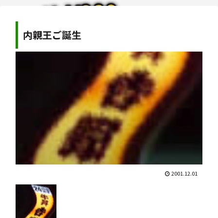
内親王ご誕生
2001.12.01