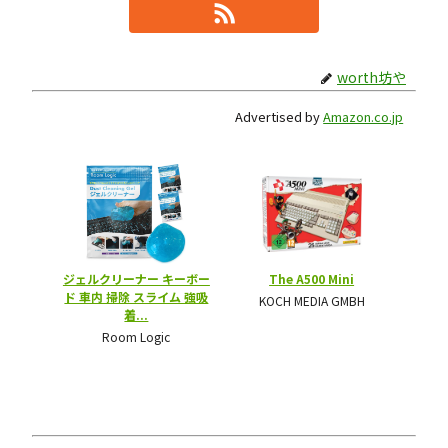
worth坊や
Advertised by
Amazon.co.jp