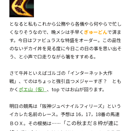
となると私もこれから公務やら各儀やら何やらで忙し
くなりそうなので、晩メシは手早く
ぎゅーどん
で済ま
す。今日はファビュラスな特盛をオーダー。この品性
のないデカイ丼を見る度に今日この日の事を思い出そ
う、と小声で口走りながら箸をすすめる。
さて牛丼といえばゴルゴの「インターネット大作
戦」、てのはちょっと強引且つメジャーすぎ？ とも
かく
ポエ山（仮）
、top ではお山が回ります。
明日の競馬は「阪神ジュベナイルフィリーズ」という
イカレた名前のレース。予想は 16，17，18番の馬連
「この秋まだ８枠が連に
ＢＯＸ。その根拠は……