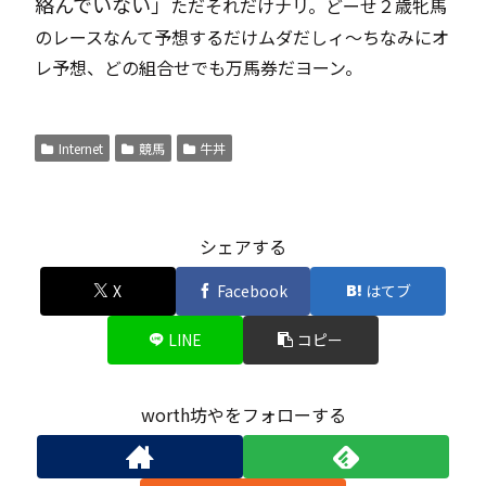
絡んでいない」
ただそれだけナリ。どーせ２歳牝馬
のレースなんて予想するだけムダだしィ～ちなみにオ
レ予想、どの組合せでも万馬券だヨーン。
Internet
競馬
牛丼
シェアする
X
Facebook
はてブ
LINE
コピー
worth坊やをフォローする