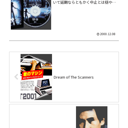
いて延期ならともかく中止とは穏やか
じゃないッスね。なんか聞くトコロに
よるとキャメロン監督がらみではある
らしいんですが。 しかし「ファイト・
クラブ／プレミアム・エディション」
に...
2000.12.08
Dream of The Scanners