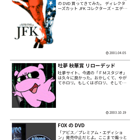
の DVD 買ってきてみた。 ディレクタ
ーズカット JFK コレクターズ・エディ
ション。 今まで発売されていた両面 1
層ディスクとは仕様が変わり、片面 2
層になった本編ディスク + 未公開シー
ン集の 2枚組...
2001.04.05
吐夢 秋華賞 リローデッド
吐夢サイト、今週の「ＦＭスタジオ」
は久々に良かった。おかしくて、やが
てホロリ。もしくはポロリ、そしてジ
ュン！（宇能） 競馬の秋華賞は負けま
すた（既定路線） 購入以来、「マトリ
ックス リローデッド」の DVD をヘビ
ーローテーションで鑑賞中。...
2003.10.19
FOX の DVD
「アビス／プレミアム・エディショ
ン」発売中止だとよ。ここまで煽っと