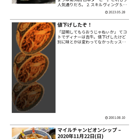
人気通りだろ。 2. スキルヴィング 5.
ソールオリエンス 12. タスティエーラ
2023.05.28
14. ファントムシーフ 18. サトノグラン
ツ 馬券は馬連ＢＯＸ 10点馬券。本...
値下げしたぞ！
「証明してもらおうじゃねぃか」 てコ
トでディナーは吉牛。値下げしたけど
別に味とかは変わってなかったッス。
しかし独りで吉野家ってのは寂し
い……周りもそんな客ばかりだけど。
牛丼とはヤロウの独りメシの寂しさが
濃縮されてる味なのだ ォェ
2001.08.10
マイルチャンピオンシップ –
2020年11月22日(日)