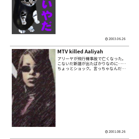
ない、明日も真面目に働くか。テヘッ
♥ t.A.T.u.。まー長く売れてられるとい
っすね、てカンジ。てゆか 30過ぎても
まだあ...
2003.06.26
MTV killed Aaliyah
アリーヤが飛行機事故で亡くなった。
こないだ新譜が出たばかりなのに……
ちょっとショック。言っちゃなんだ
が、早熟型天才アーティストの典型的
人生の様にも思え。ともかくこれで彼
女は伝説になってしまった。人とは儚
い存在だ。
2001.08.26