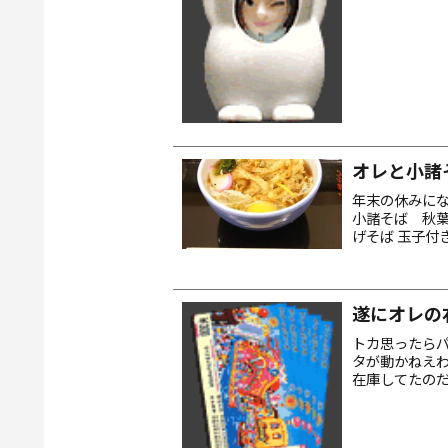
いのか...
オレと小諸
年末の休みにな
小諸そば 秋
げそば 玉子付
からな！ 39
遂にオレの
トカ思ったら
タが動かねえ
在庫してたの
ってしまったア
リー...