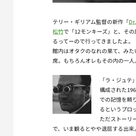
テリー・ギリアム監督の新作「
D
松竹
で「
12モンキーズ
」と、その
るってーので行ってきましたよ。
館内はオタクのなれの果て、みた
席。もちろんオレもその内の一人
「
ラ・ジュテ
構成された19
での記憶を頼
るというプロ
ただストーリ
で、いま観るとやや退屈する出来