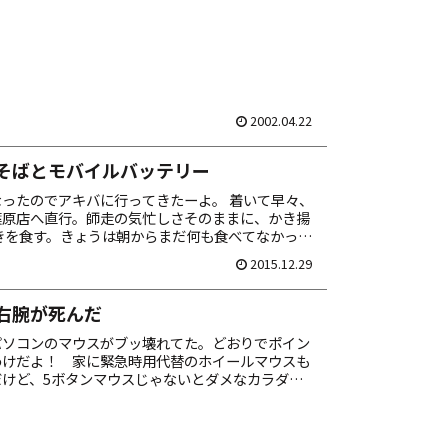
2002.04.22
そばとモバイルバッテリー
ったのでアキバに行ってきたーよ。 着いて早々、
葉原店へ直行。師走の気忙しさそのままに、かき揚
きを食す。きょうは朝からまだ何も食べてなかった
0円ナリ。 ちなみに玉子は速攻で崩す派なオレ。そ...
2015.12.29
右腕が死んだ
パソコンのマウスがブッ壊れてた。どおりでポイン
わけだよ！ 家に緊急時用代替のホイールマウスも
だけど、5ボタンマウスじゃないとダメなカラダにな
タイは雨ん中アキバまで買いに行き。 ついでにド