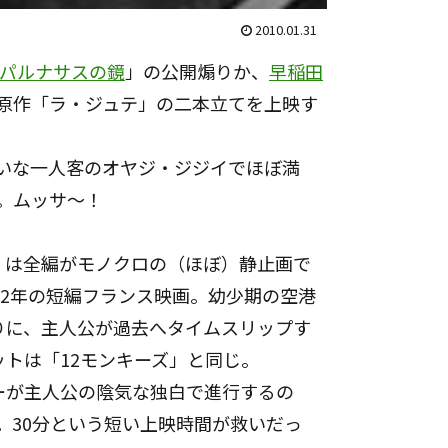
2010.01.31
r.パルナサスの鏡
」の公開煽りか、
早稲田
原作「
ラ・ジュテ
」の二本立てを上映す
いな一人客のオヤジ・ジジイでほぼ満
。ムッサ～！
」は全編がモノクロの（ほぼ）静止画で
62年の短編フランス映画。幼少期の空港
りに、主人公が過去へタイムスリップす
ットは「
12モンキーズ
」と同じ。
ーが主人公の陰気な独白で進行するの
。30分という短い上映時間が救いだっ