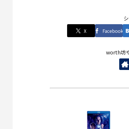
シ
X
Facebook
worth