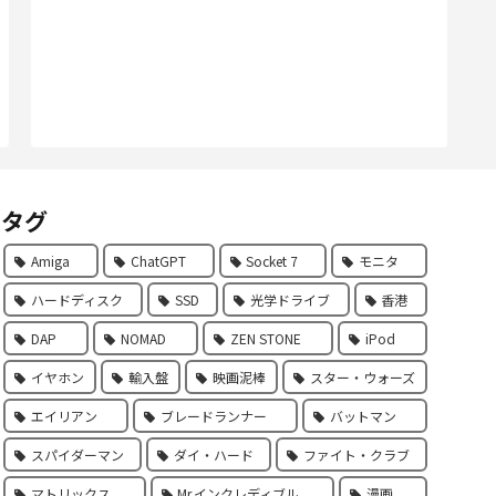
タグ
Amiga
ChatGPT
Socket 7
モニタ
ハードディスク
SSD
光学ドライブ
香港
DAP
NOMAD
ZEN STONE
iPod
イヤホン
輸入盤
映画泥棒
スター・ウォーズ
エイリアン
ブレードランナー
バットマン
スパイダーマン
ダイ・ハード
ファイト・クラブ
マトリックス
Mr.インクレディブル
漫画