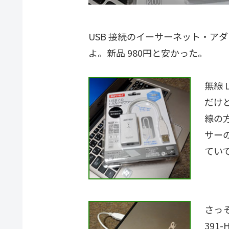
USB 接続のイーサーネット・ア
よ。新品 980円と安かった。
無線 
だけ
線の
サー
てい
さっそ
391