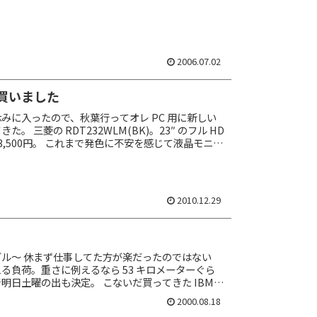
2006.07.02
買いました
みに入ったので、秋葉行ってオレ PC 用に新しい
。 三菱の RDT232WLM(BK)。23″ のフル HD
3,500円。 これまで発色に不安を感じて液晶モニタ
ど、...
2010.12.29
ル～ 休まず仕事してた方が楽だったのではない
る負荷。重さに例えるなら 53 キロメーターぐら
明日土曜の出も決定。 こないだ買ってきた IBM
PC に組んだんだけど評判どおりスッゲー...
2000.08.18