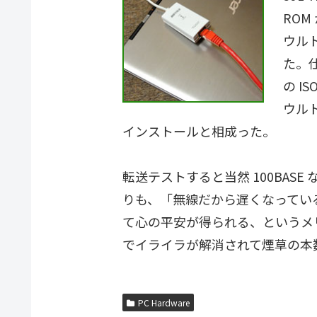
RO
ウル
た。仕
の I
ウル
インストールと相成った。
転送テストすると当然 100BAS
りも、「無線だから遅くなってい
て心の平安が得られる、というメ
でイライラが解消されて煙草の本
PC Hardware