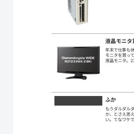
の...
液晶モニタ
年末で仕事も休
モニタを買ってきた
液晶モニタ。2
は避けてたのだけ
ふか
もうダルダルダ
か、とさえ思え
い。てなワケで
の HDD、俺 