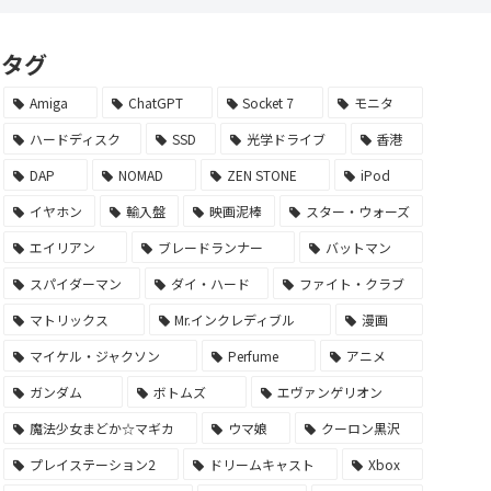
タグ
Amiga
ChatGPT
Socket 7
モニタ
ハードディスク
SSD
光学ドライブ
香港
DAP
NOMAD
ZEN STONE
iPod
イヤホン
輸入盤
映画泥棒
スター・ウォーズ
エイリアン
ブレードランナー
バットマン
スパイダーマン
ダイ・ハード
ファイト・クラブ
マトリックス
Mr.インクレディブル
漫画
マイケル・ジャクソン
Perfume
アニメ
ガンダム
ボトムズ
エヴァンゲリオン
魔法少女まどか☆マギカ
ウマ娘
クーロン黒沢
プレイステーション2
ドリームキャスト
Xbox