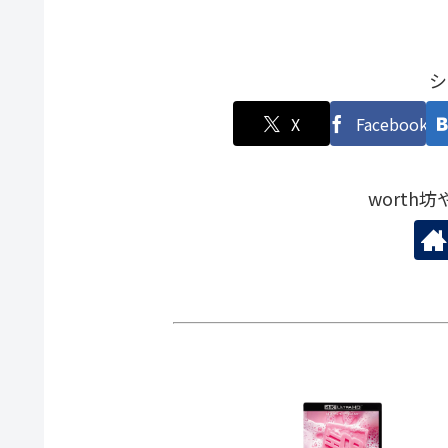
シ
X
Facebook
worth