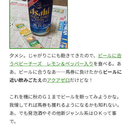
夕メシ。じゃがりこにも飽きてきたので、
ビールに合
うベビーチーズ レモン＆ペッパー入り
を食べる。あ
あ、ビールに合うなあ……馬券に負けたから
ビールに
近い飲みごたえ
の
アクアゼロ
だけどな！
これを機に秋のＧ１までビールを断ってみようかな。
我慢してれば馬券も獲れるようになるかも知れない。
あ、でも発泡酒やその他新ジャンル系はＯＫって事
で。