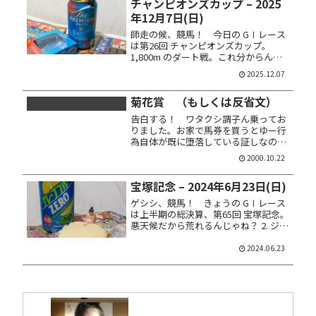
チャンピオンズカップ – 2025
年12月7日(日)
師走の候、競馬！ 今日の GⅠレース
は第26回 チャンピオンズカップ。
1,800m のダート戦。これ分からん
ぞ？ 2. ダブルハートボンド 10. テンカ
2025.12.07
ジョウ 11. シックスペンス 12. ナルカ
ミ 16. ルクソールカフェ 馬券は馬連...
菊花賞 （もしくは反省文）
告白する！ ワタクシ調子ん乗ってお
りました。お家で馬券を買うとゆー行
為自体が既に堕落している証しなので
ありましょう。そんなダメダメな私に
2000.10.22
競馬の神が微笑むワケも無く、菊花賞
で切ったエアシャカールが優勝したの
宝塚記念 – 2024年6月23日(日)
もある意味必然なのではないかと。こ
れ...
ゲシシ、競馬！ きょうの GⅠレース
は上半期の総決算、第65回 宝塚記念。
悪天候だから荒れるんじゃね？ 2. ジャ
スティンパレス 3. ベラジオオペラ 4.
ドウデュース 7. プラダリア 10. ローシ
2024.06.23
ャムパーク 馬券は馬連ＢＯＸ 10点...