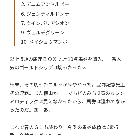
2. デニムアンドルビー
6. ジェンティルドンナ
7. ウインバリアシオン
9. ヴェルデグリーン
10. メイショウマンボ
以上 5頭の馬連ＢＯＸで計 10点馬券を購入。一番人
気のゴールドシップは切ったったｗ
結果、その切ったゴルシが来やがった。宝塚記念史上
初の連覇。また横山か……でもどのみち 2着のカレン
ミロティックは買えなかったから、馬券は獲れてなか
ったのだ。あーあ。
これで春のＧ１も終わり。今季の馬券成績は 3勝 7