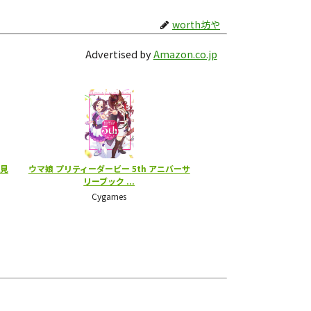
worth坊や
Advertised by
Amazon.co.jp