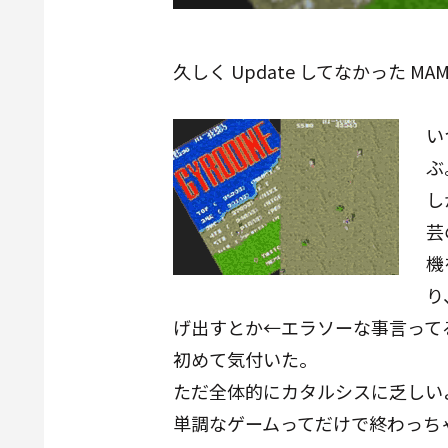
久しく Update してなかった MAME
い
ぶ
し
芸
機
り
げ出すとか←エラソーな事言って
初めて気付いた。
ただ全体的にカタルシスに乏しい
単調なゲームってだけで終わっち