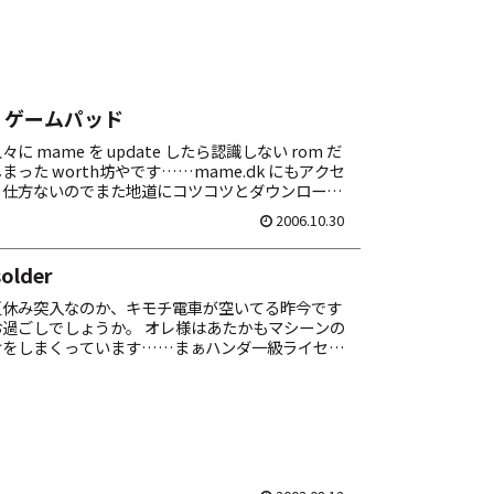
B ゲームパッド
に mame を update したら認識しない rom だ
った worth坊やです……mame.dk にもアクセ
。仕方ないのでまた地道にコツコツとダウンロード
ます。あ、でも思ってる...
2006.10.30
solder
夏休み突入なのか、キモチ電車が空いてる昨今です
過ごしでしょうか。 オレ様はあたかもマシーンの
けをしまくっています……まぁハンダ一級ライセン
は苦でも何でもない、むしろ快楽。いっそフラック