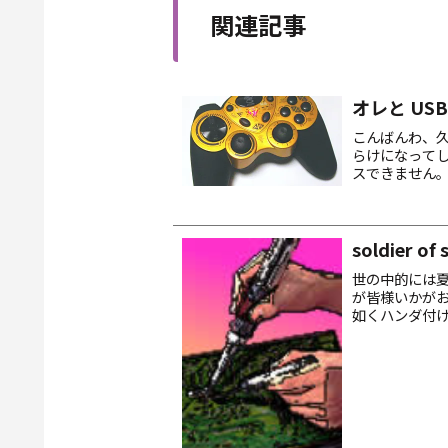
関連記事
オレと US
こんばんわ、久々
らけになってしま
スできません
しようと思って
soldier of 
世の中的には
が皆様いかがお
如くハンダ付
スなオレ様に
ス中毒...