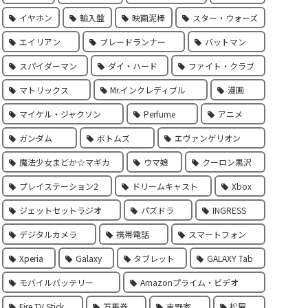
イヤホン
輸入盤
映画泥棒
スター・ウォーズ
エイリアン
ブレードランナー
バットマン
スパイダーマン
ダイ・ハード
ファイト・クラブ
マトリックス
Mr.インクレディブル
漫画
マイケル・ジャクソン
Perfume
アニメ
ガンダム
ボトムズ
エヴァンゲリオン
魔法少女まどか☆マギカ
ウマ娘
クーロン黒沢
プレイステーション2
ドリームキャスト
Xbox
ジェットセットラジオ
パズドラ
INGRESS
デジタルカメラ
携帯電話
スマートフォン
Xperia
Galaxy
タブレット
GALAXY Tab
モバイルバッテリー
Amazonプライム・ビデオ
Fire TV Stick
万馬券
吉野家
松屋