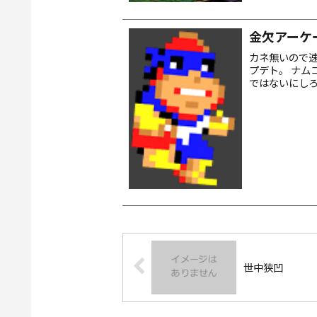
金欠アーケ
カネ無いので速攻ウ
プデト。 ナムコ
ではないにしろ
System32 に
世中狭凹