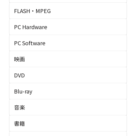
FLASH・MPEG
PC Hardware
PC Software
映画
DVD
Blu-ray
音楽
書籍