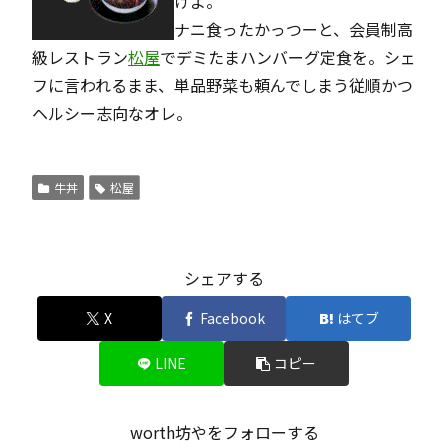
けよ。
ナニ食ったかっつーと、会員制高
級レストラン
松屋
でデミたまハンバーグ定食を。シェ
フに言われるまま、単品野菜も頼んでしまう従順かつ
ヘルシー志向なオレ。
牛丼
松屋
シェアする
X
Facebook
はてブ
LINE
コピー
worth坊やをフォローする