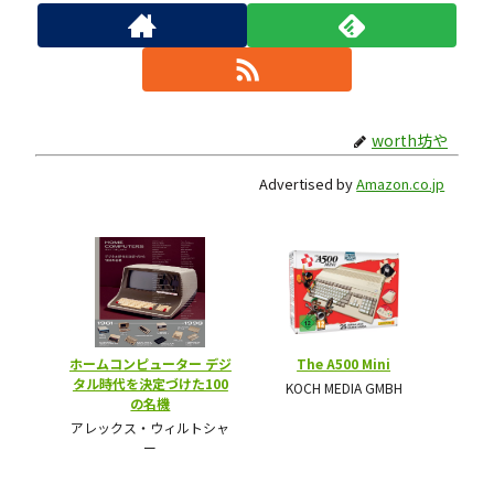
worth坊や
Advertised by
Amazon.co.jp