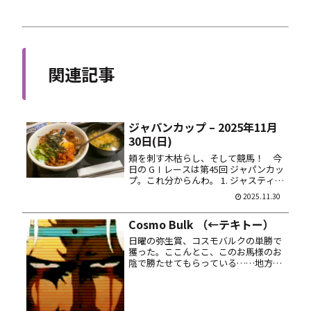
関連記事
ジャパンカップ – 2025年11月
30日(日)
頬を刺す木枯らし、そして競馬！ 今
日の GⅠレースは第45回 ジャパンカッ
プ。これ分からんわ。 1. ジャスティン
パレス 2. クロワデュノール 8. カラン
2025.11.30
ダガン 14. ダノンデサイル 15. マスカ
レードボール 馬券は馬連ＢＯＸ 10...
Cosmo Bulk （←テキトー）
日曜の弥生賞、コスモバルクの単勝で
獲った。ここんとこ、このお馬様のお
陰で勝たせてもらっている……地方馬
という事で注目されつつあるけど、プ
レッシャーに負けずぜひ頑張って欲し
いものだ。ちなみに昔オレがハマッて
いたゲーム「コズモ・パズル」と名前