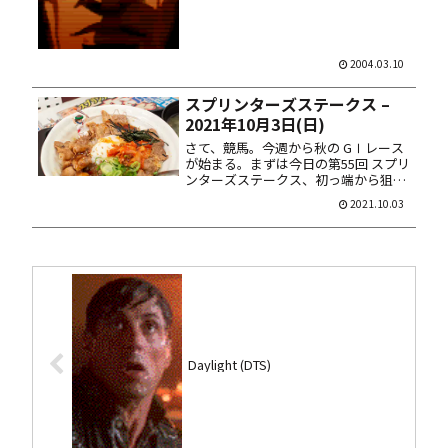
が...
2004.03.10
スプリンターズステークス –
2021年10月3日(日)
さて、競馬。今週から秋の GⅠレース
が始まる。まずは今日の第55回 スプリ
ンターズステークス、初っ端から狙っ
ていくぞ！ 1. シヴァージ 4. ピクシー
2021.10.03
ナイト 9. クリノガウディー 12. レシス
テンシア 14. ダノンスマッシュ 馬券
は...
Daylight (DTS)