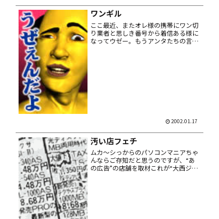
らちょっとは買ってみるけどな。
ワンギル
ここ最近、またオレ様の携帯にワン切
り業者と思しき番号から着信ある様に
なってウゼー。もうアンタたちの言う
スキーム？ つか手口はバレバレだっ
つーのよ。 net で検索かけると一連の
怪しい電話番号をまとめて掲載してく
れてるサイトもありますが、ここ...
2002.01.17
汚い店フェチ
ムカ～シっからのパソコンマニアちゃ
んならご存知だと思うのですが、“あ
の広告”の店舗を取材――これが“大西ジ
ム”だ!! ってな取材モノが。 オレ的に
は広告みたいなウジャーとした chaos
なお店を想像してたので、キレイにな
っちゃった現状は残...