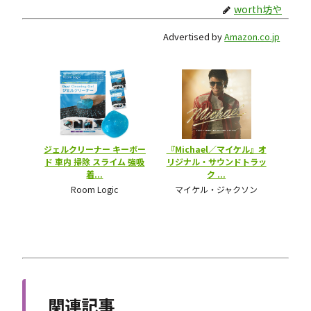
worth坊や
Advertised by
Amazon.co.jp
関連記事