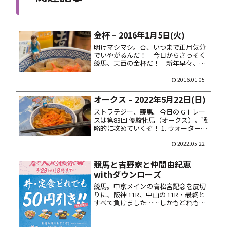
金杯 – 2016年1月5日(火)
明けマシマシ。否、いつまで正月気分
でいやがるんだ！ 今日からさっそく
競馬、東西の金杯だ！ 新年早々、
熱々の賭場で身も心も財布の中身も荒
むがいいさ！ まずは第６５回 日刊ス
2016.01.05
ポーツ賞中山金杯。買い目は以下。 4.
ネオリアリズム 5. ヤマカツ...
オークス – 2022年5月22日(日)
ストラテジー、競馬。今日の GⅠレー
スは第83回 優駿牝馬（オークス）。戦
略的に攻めていくぞ！ 1. ウォーターナ
ビレラ 2. スタニングローズ 5. サウン
ドビバーチェ 15. ピンハイ 18. スター
2022.05.22
ズオンアース 馬券は馬連ＢＯＸ 10...
競馬と吉野家と仲間由紀恵
withダウンローズ
競馬。中京メインの高松宮記念を皮切
りに、阪神 11R、中山の 11R・最終と
すべて負けました……しかもどれも
1・3・4着とか悔しい内容で。ムキ
ー、気が狂いそうザマス！ だので、夕
メシは吉野家で。3月 29日までは春の