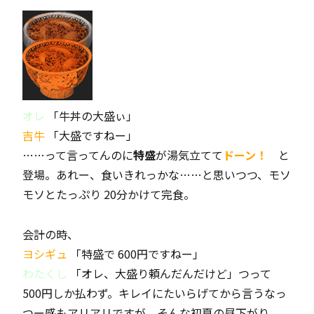
オレ
「牛丼の大盛ぃ」
吉牛
「大盛ですねー」
……って言ってんのに
特盛
が湯気立てて
ドーン！
と
登場。あれー、食いきれっかな……と思いつつ、モソ
モソとたっぷり 20分かけて完食。
会計の時、
ヨシギュ
「特盛で 600円ですねー」
わたくし
「オレ、大盛り頼んだんだけど」つって
500円しか払わず。キレイにたいらげてから言うなっ
つー感もアリアリですが。そんな初夏の昼下がり。