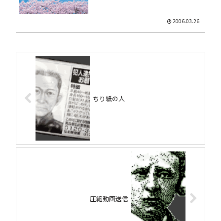
大応援際キャンペーン期...
2006.03.26
ちり紙の人
圧縮動画送信