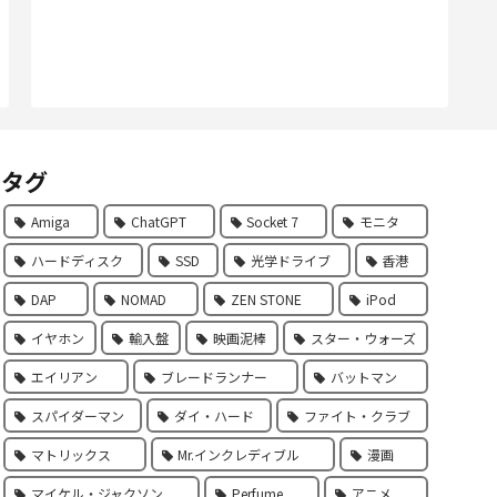
タグ
Amiga
ChatGPT
Socket 7
モニタ
ハードディスク
SSD
光学ドライブ
香港
DAP
NOMAD
ZEN STONE
iPod
イヤホン
輸入盤
映画泥棒
スター・ウォーズ
エイリアン
ブレードランナー
バットマン
スパイダーマン
ダイ・ハード
ファイト・クラブ
マトリックス
Mr.インクレディブル
漫画
マイケル・ジャクソン
Perfume
アニメ