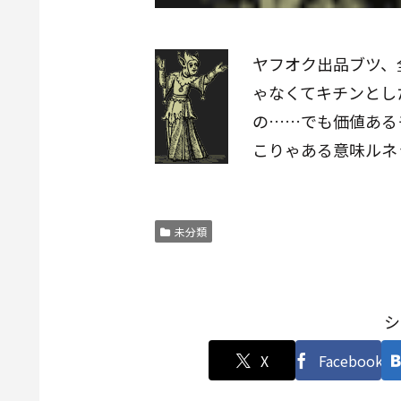
ヤフオク出品ブツ、
ゃなくてキチンとし
の……でも価値ある
こりゃある意味ルネ
未分類
シ
X
Facebook