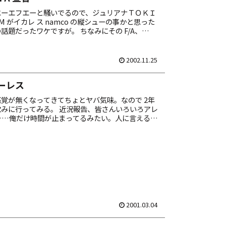
エーエフエーと騒いでるので、ジュリアナＴＯＫＩ
M がイカレ ス namco の縦シューの事かと思った
話題だったワケですが。 ちなみにその F/A、
とっくに対応してるのですが、肝心の音が...
2002.11.25
ーレス
覚が無くなってきてちょとヤバ気味。なので 2年
みに行ってみる。 近況報告、皆さんいろいろアレ
……俺だけ時間が止まってるみたい。人に言えるよ
じゃないし。まったく自己嫌悪なのだ。
2001.03.04