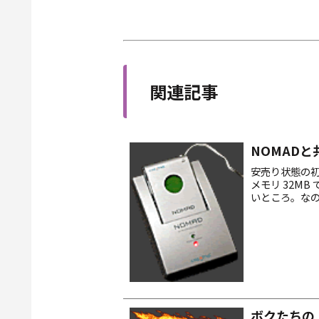
関連記事
NOMAD
安売り状態の初
メモリ 32MB
いところ。なの
り。ボイスレコ
ボクたちの 