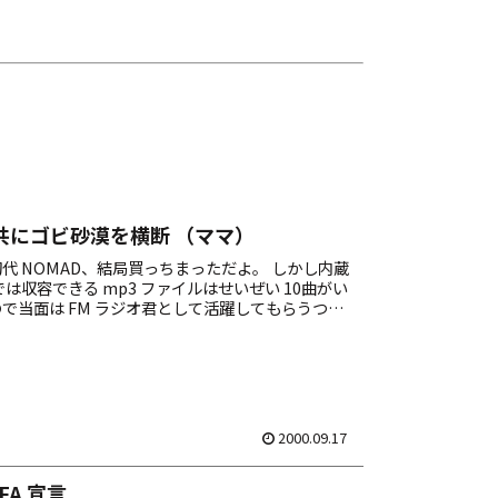
と共にゴビ砂漠を横断 （ママ）
代 NOMAD、結局買っちまっただよ。 しかし内蔵
 では収容できる mp3 ファイルはせいぜい 10曲がい
で当面は FM ラジオ君として活躍してもらうつも
ーディング機能はオマケみたい...
2000.09.17
FA 宣言