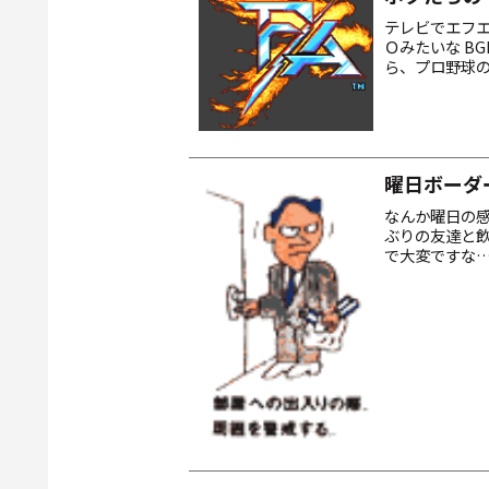
テレビでエフ
Ｏみたいな BG
ら、プロ野球の
mame でも
曜日ボーダ
なんか曜日の感
ぶりの友達と飲
で大変ですな
ーな生活態度