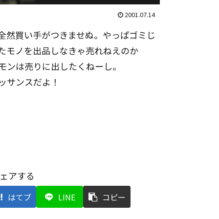
2001.07.14
全然買い手がつきませぬ。やっぱゴミじ
たモノを出品しなきゃ売れねえのか
モンは売りに出したくねーし。
ッサンスだよ！
ェアする
はてブ
LINE
コピー