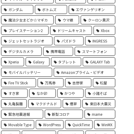
ガンダム
ボトムズ
エヴァンゲリオン
魔法少女まどか☆マギカ
ウマ娘
クーロン黒沢
プレイステーション2
ドリームキャスト
Xbox
ジェットセットラジオ
パズドラ
INGRESS
デジタルカメラ
携帯電話
スマートフォン
Xperia
Galaxy
タブレット
GALAXY Tab
モバイルバッテリー
Amazonプライム・ビデオ
Fire TV Stick
万馬券
吉野家
松屋
すき家
なか卯
かつや
小諸そば
丸亀製麵
マクドナルド
煙草
東日本大震災
緊急地震速報
新型コロナ
mame
Movable Type
WordPress
QuickTime
WinMX