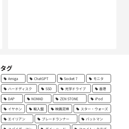
タグ
Amiga
ChatGPT
Socket 7
モニタ
ハードディスク
SSD
光学ドライブ
香港
DAP
NOMAD
ZEN STONE
iPod
イヤホン
輸入盤
映画泥棒
スター・ウォーズ
エイリアン
ブレードランナー
バットマン
スパイダーマン
ダイ・ハード
ファイト・クラブ