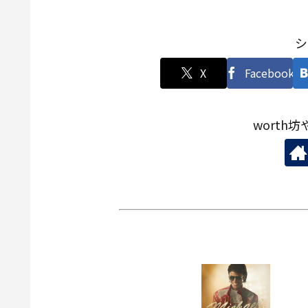
シ
X
Facebook
worth