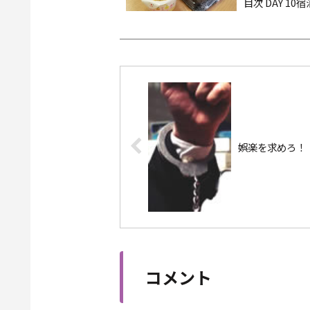
目次 DAY 10
温と酸素飽和度
娯楽を求めろ！
コメント