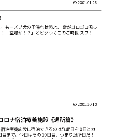
2001.01.28
！
。もーズブ犬の子濡れ状態よ。 雷がゴロゴロ鳴っ
わ！ 空爆か！？」とビクつくこのご時世 スワ！
2001.10.10
コロナ宿泊療養施設《退所篇》
宿泊療養施設に宿泊できるのは発症日を 0日とカ
0日目まで。今日はその 10日目、つまり退所日だ！