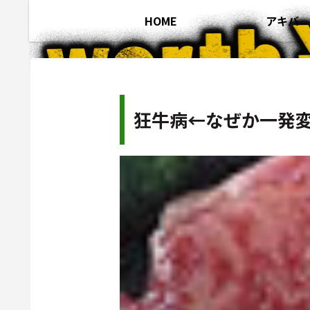
HOME
アキバ
狂牛病←なぜか一発