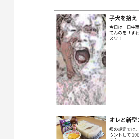
子犬を拾え
今日は一日中雨
てんのを「す
スワ！
オレと新型
都の規定では、
ウントして 1