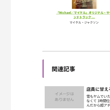
関連記事
店員に甘え
雪もヤムでいた
なくて 1時間
んだから超ア
始末。くっそ