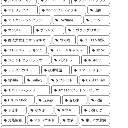
マトリックス
Mr.インクレディブル
漫画
マイケル・ジャクソン
Perfume
アニメ
ガンダム
ボトムズ
エヴァンゲリオン
魔法少女まどか☆マギカ
ウマ娘
クーロン黒沢
プレイステーション2
ドリームキャスト
Xbox
ジェットセットラジオ
パズドラ
INGRESS
デジタルカメラ
携帯電話
スマートフォン
Xperia
Galaxy
タブレット
GALAXY Tab
モバイルバッテリー
Amazonプライム・ビデオ
Fire TV Stick
万馬券
吉野家
松屋
すき家
なか卯
かつや
小諸そば
丸亀製麵
マクドナルド
煙草
東日本大震災