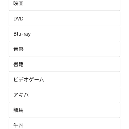
映画
DVD
Blu-ray
音楽
書籍
ビデオゲーム
アキバ
競馬
牛丼