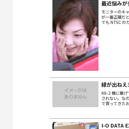
最近悩みが
モニターのキ
が一番正確だ
でも NTSC
判断も「オレ
か...
緑が出ねえ
K6-2 機に継
されない。なの
で貰ってきた
でなんですが。17
I-O DATA 