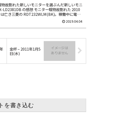
蛾物故割れた新しいモニターを選ぶんだ新しいモニ
-LD2381DB の感想 モニター蛾物故割れた 2010
亡き三菱の RDT232WLM(BK)。稼働中に電源
れきり二度と入らず。8年...
2019.04.04
0年
金杯 – 2011年1月5
日(水)
トを書き込む