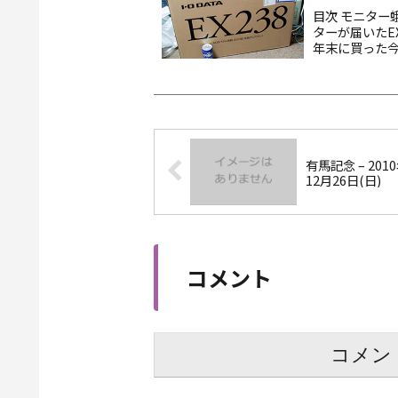
目次 モニター
ターが届いたEX
年末に買った今は
が落ちて以来そ
有馬記念 – 201
12月26日(日)
コメント
コメン