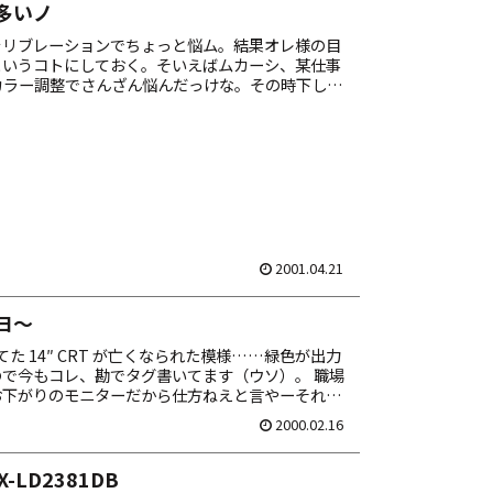
多いノ
ャリブレーションでちょっと悩ム。結果オレ様の目
というコトにしておく。そいえばムカーシ、某仕事
 のカラー調整でさんざん悩んだっけな。その時下した
が正義」だった。うむ、そうだ、オレは昔から正し
2001.04.21
ヨ～
げてた 14″ CRT が亡くなられた模様……緑色が出力
で今もコレ、勘でタグ書いてます（ウソ）。 職場
お下がりのモニターだから仕方ねえと言やーそれま
″ 位の...
2000.02.16
EX-LD2381DB