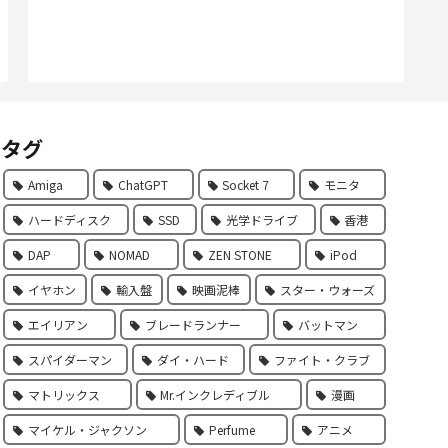
タグ
Amiga
ChatGPT
Socket 7
モニタ
ハードディスク
SSD
光学ドライブ
香港
DAP
NOMAD
ZEN STONE
iPod
イヤホン
輸入盤
映画泥棒
スター・ウォーズ
エイリアン
ブレードランナー
バットマン
スパイダーマン
ダイ・ハード
ファイト・クラブ
マトリックス
Mr.インクレディブル
漫画
マイケル・ジャクソン
Perfume
アニメ