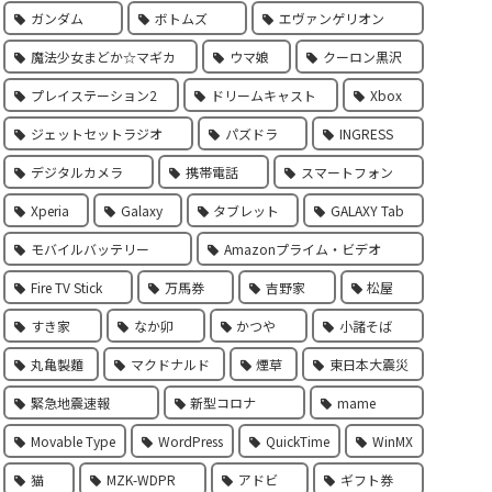
ガンダム
ボトムズ
エヴァンゲリオン
魔法少女まどか☆マギカ
ウマ娘
クーロン黒沢
プレイステーション2
ドリームキャスト
Xbox
ジェットセットラジオ
パズドラ
INGRESS
デジタルカメラ
携帯電話
スマートフォン
Xperia
Galaxy
タブレット
GALAXY Tab
モバイルバッテリー
Amazonプライム・ビデオ
Fire TV Stick
万馬券
吉野家
松屋
すき家
なか卯
かつや
小諸そば
丸亀製麵
マクドナルド
煙草
東日本大震災
緊急地震速報
新型コロナ
mame
Movable Type
WordPress
QuickTime
WinMX
猫
MZK-WDPR
アドビ
ギフト券