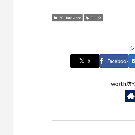
PC Hardware
モニタ
シ
X
Facebook
worth