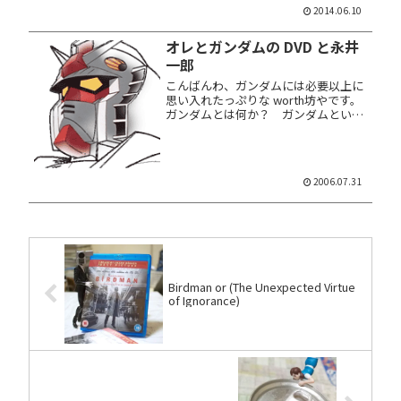
2014.06.10
オレとガンダムの DVD と永井
一郎
こんばんわ、ガンダムには必要以上に
思い入れたっぷりな worth坊やです。
ガンダムとは何か？ ガンダムといっ
たら初代もファーストもねえ、「機動
戦士ガンダム」こそが唯一のガンダム
であり、それ以外は認めたくないもの
だな、ってカンジであります！ ...
2006.07.31
Birdman or (The Unexpected Virtue
of Ignorance)