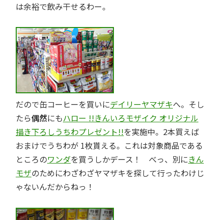
は余裕で飲み干せるわー。
だので缶コーヒーを買いに
デイリーヤマザキ
へ。そし
たら
偶然
にも
ハロー !!きんいろモザイク オリジナル
描き下ろしうちわプレゼント!!
を実施中。2本買えば
おまけでうちわが 1枚貰える。これは対象商品である
ところの
ワンダ
を買うしかデース！ べっ、別に
きん
モザ
のためにわざわざヤマザキを探して行ったわけじ
ゃないんだからねっ！