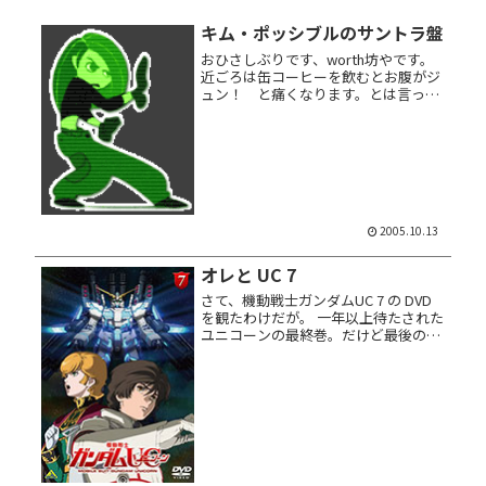
キム・ポッシブルのサントラ盤
おひさしぶりです、worth坊やです。
近ごろは缶コーヒーを飲むとお腹がジ
ュン！ と痛くなります。とは言って
も、それなりに「P.S.元気です。軍
平」ってカンジで。あぁ、もう自分で
も何書いてるかよくわかりません。 そ
んなオレのサーズディ・モーニ...
2005.10.13
オレと UC 7
さて、機動戦士ガンダムUC 7 の DVD
を観たわけだが。 一年以上待たされた
ユニコーンの最終巻。だけど最後の方
が観念的なストーリー展開になってし
まい、よく分からなかった。ごまかし
て逃げた、とも言える。 だいたいオレ
は、ガンダムがグリーン...