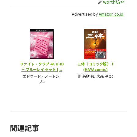
worth坊や
Advertised by
Amazon.co.jp
関連記事