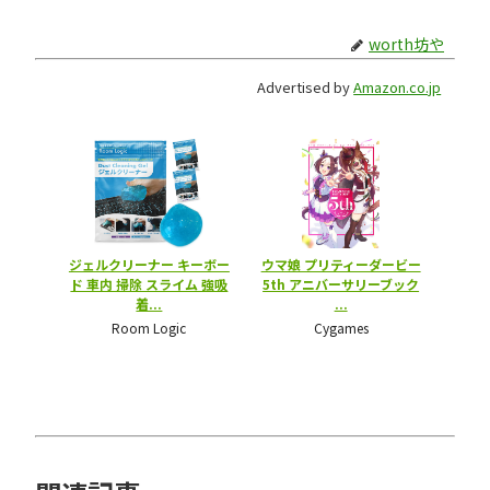
worth坊や
Advertised by
Amazon.co.jp