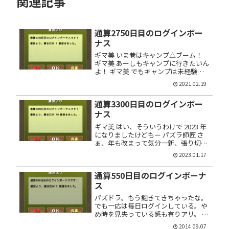
関連記事
通算2750日目のログインボー
ナス
ギマ美 いま巷はキャンプ△ブーム！
ギマ美 あーしもキャンプに行きたいん
よ！ ギマ美 でもキャンプは未経験な
んだよぅ～ ギマ美 なので、本日はベ
2021.02.19
テラン・キャンパーさんにお越しいた
だいて、いろいろ教わろうと思いま
通算3300日目のログインボー
す！ ギマ美 それではスペシャ...
ナス
ギマ美 はい、そういうわけで 2023 年
になりましたけどもー パズラ師匠 さ
ぁ、年も改まって気分一新、張り切っ
ていくでー！ ギマ美 …… ギマ美 ……
2023.01.17
は？ パズラ師匠 もー、新年早々イジ
ワルせんといてやー ギマ美 ペッ！ パ
通算550日目のログインボーナ
ズラ師匠 それ...
ス
パズドラ。もう飽きてきちゃったな。
でも一応は毎日ログインしている。や
め時を見失っている感も有りアリ。 今
日は通算 550日目のログインボーナス
2014.09.07